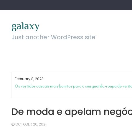
Skip
to
content
galaxy
Just another WordPress site
February 8, 2023
ar sem
Os vestidos casuais mais bonitos para o seu guarda-roupa de verã
De moda e apelam negóc
OCTOBER 26, 2021