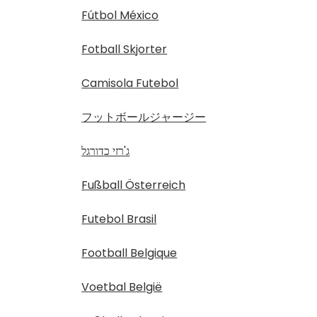
Fútbol México
Fotball Skjorter
Camisola Futebol
フットボールジャージー
ג'רזי כדורגל
Fußball Österreich
Futebol Brasil
Football Belgique
Voetbal België