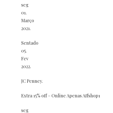
seg
01.
Março
2021.
Sentado
05.
Fev
2022.
JC Penney.
Extra 15% off – Online Apenas Affshop1
seg