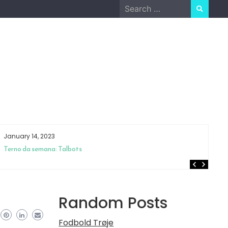
Search
for:
January 14, 2023
Ja
Terno da semana: Talbots
Os
e 
Random Posts
Fodbold Trøje