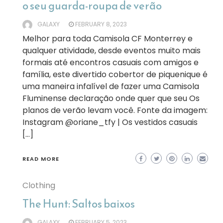
o seu guarda-roupa de verão
GALAXY
FEBRUARY 8, 2023
Melhor para toda Camisola CF Monterrey e
qualquer atividade, desde eventos muito mais
formais até encontros casuais com amigos e
família, este divertido cobertor de piquenique é
uma maneira infalível de fazer uma Camisola
Fluminense declaração onde quer que seu Os
planos de verão levam você. Fonte da imagem:
Instagram @oriane_tfy | Os vestidos casuais
[…]
READ MORE
Clothing
The Hunt: Saltos baixos
GALAXY
FEBRUARY 5, 2023