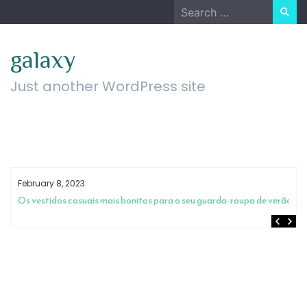
Skip
Search
to
for:
content
galaxy
Just another WordPress site
February 8, 2023
m
Os vestidos casuais mais bonitos para o seu guarda-roupa de verão