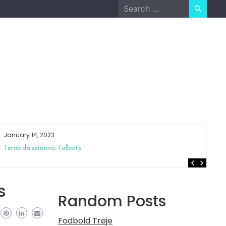
Search
for:
January 14, 2023
Ja
Terno da semana: Talbots
Os
e 
s
Random Posts
Fodbold Trøje