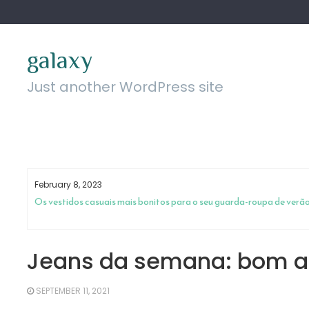
Skip
to
content
galaxy
Just another WordPress site
February 8, 2023
ar sem
Os vestidos casuais mais bonitos para o seu guarda-roupa de verã
Jeans da semana: bom a
SEPTEMBER 11, 2021