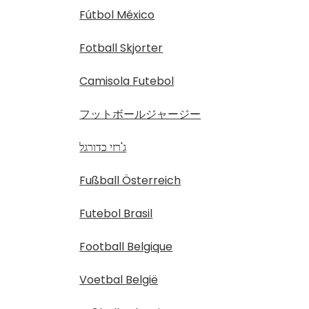
Fútbol México
Fotball Skjorter
Camisola Futebol
フットボールジャージー
ג'רזי כדורגל
Fußball Österreich
Futebol Brasil
Football Belgique
Voetbal België