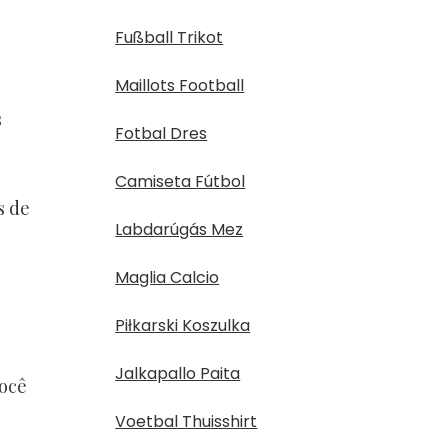
Fußball Trikot
Maillots Football
s
Fotbal Dres
Camiseta Fútbol
s de
Labdarúgás Mez
Maglia Calcio
Piłkarski Koszulka
Jalkapallo Paita
você
Voetbal Thuisshirt