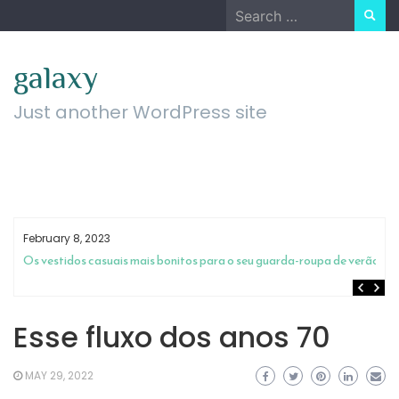
Skip
Search
to
for:
content
galaxy
Just another WordPress site
February 8, 2023
m
Os vestidos casuais mais bonitos para o seu guarda-roupa de verão
Esse fluxo dos anos 70
MAY 29, 2022