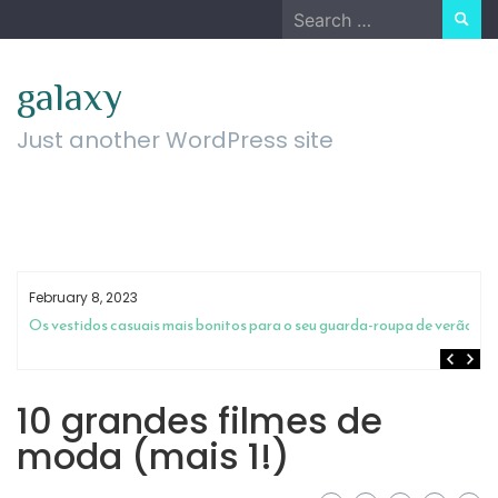
Skip
Search
to
for:
content
galaxy
Just another WordPress site
February 8, 2023
m
Os vestidos casuais mais bonitos para o seu guarda-roupa de verão
10 grandes filmes de
moda (mais 1!)