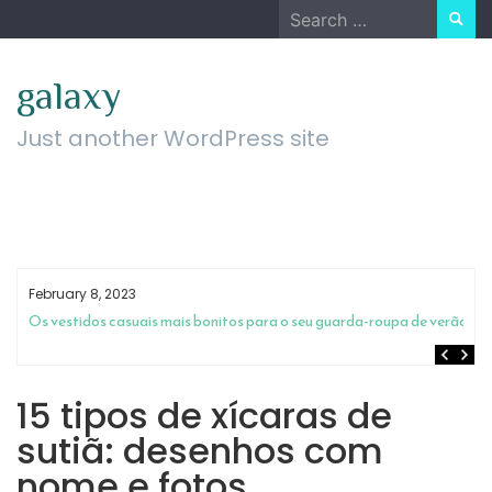
Skip
Search
to
for:
content
galaxy
Just another WordPress site
February 8, 2023
m
Os vestidos casuais mais bonitos para o seu guarda-roupa de verão
15 tipos de xícaras de
sutiã: desenhos com
nome e fotos