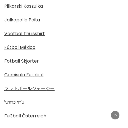
Piłkarski Koszulka
Jalkapallo Paita
Voetbal Thuisshirt
Fútbol México
Fotball Skjorter
Camisola Futebol
フットボールジャージー
ג'רזי כדורגל
Fußball Österreich